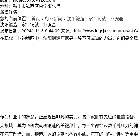
地址：鞍山市铁西区合宁街18号
新闻详情
您的当前位置：
首页
>
行业新闻
>
沈阳锻造厂家：铸就工业强基
沈阳锻造厂家：铸就工业强基
发布日期：
2024/11/18 9:44:00
来源：
http://www.lnqsjxzz.com/news10
在现代工业的版图中，
沈阳锻造厂家
是一股不可或缺的力量，它们是金属
作为行业中的翘楚，正展现出非凡的实力。该厂家拥有先进的
锻造
设备，
天领域，其为飞机发动机锻造的关键部件，每一个都经过数千吨压力的锤
在汽车制造方面，锻造厂家的贡献也不容小觑。汽车的曲轴、连杆等重要