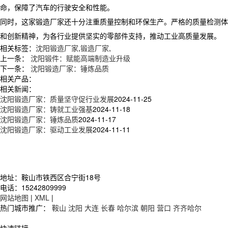
命，保障了汽车的行驶安全和性能。
同时，这家锻造厂家还十分注重质量控制和环保生产。严格的质量检测体
和创新精神，为各行业提供坚实的零部件支持，推动工业高质量发展。
相关标签：
沈阳锻造厂家
,
锻造厂家
,
上一条：
沈阳锻件：赋能高端制造业升级
下一条：
沈阳锻造厂家：锤炼品质
相关产品：
相关新闻：
沈阳锻造厂家：质量坚守促行业发展
2024-11-25
沈阳锻造厂家：铸就工业强基
2024-11-18
沈阳锻造厂家：锤炼品质
2024-11-17
沈阳锻造厂家：驱动工业发展
2024-11-11
地址：鞍山市铁西区合宁街18号
电话：15242809999
网站地图
|
XML
|
热门城市推广：
鞍山
沈阳
大连
长春
哈尔滨
朝阳
营口
齐齐哈尔