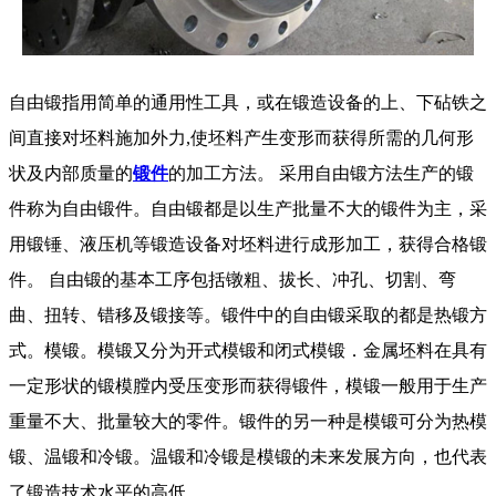
自由锻指用简单的通用性工具，或在锻造设备的上、下砧铁之
间直接对坯料施加外力,使坯料产生变形而获得所需的几何形
状及内部质量的
锻件
的加工方法。 采用自由锻方法生产的锻
件称为自由锻件。自由锻都是以生产批量不大的锻件为主，采
用锻锤、液压机等锻造设备对坯料进行成形加工，获得合格锻
件。 自由锻的基本工序包括镦粗、拔长、冲孔、切割、弯
曲、扭转、错移及锻接等。锻件中的自由锻采取的都是热锻方
式。模锻。模锻又分为开式模锻和闭式模锻．金属坯料在具有
一定形状的锻模膛内受压变形而获得锻件，模锻一般用于生产
重量不大、批量较大的零件。锻件的另一种是模锻可分为热模
锻、温锻和冷锻。温锻和冷锻是模锻的未来发展方向，也代表
了锻造技术水平的高低。