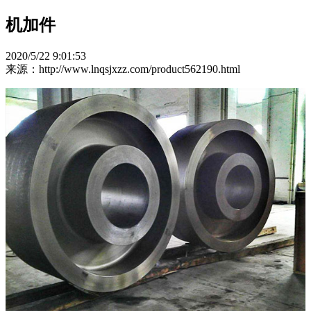
机加件
2020/5/22 9:01:53
来源：http://www.lnqsjxzz.com/product562190.html