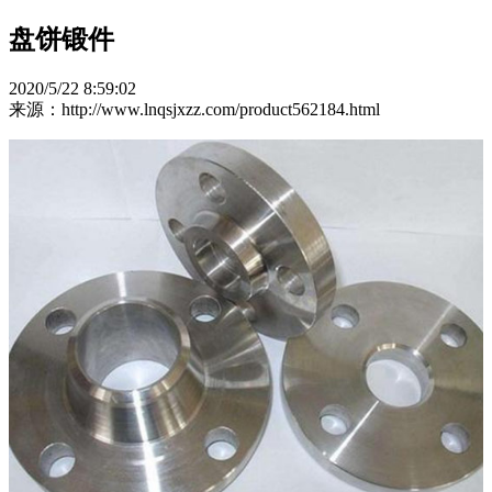
盘饼锻件
2020/5/22 8:59:02
来源：http://www.lnqsjxzz.com/product562184.html