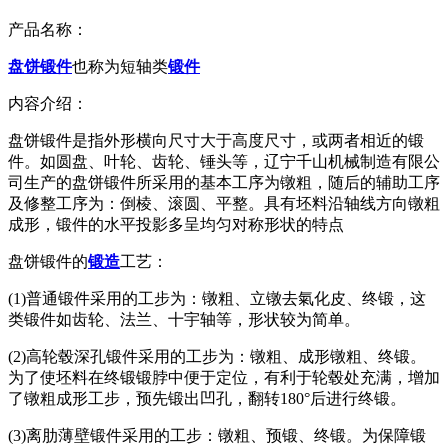
产品名称：
盘饼锻件
也称为短轴类
锻件
内容介绍：
盘饼锻件是指外形横向尺寸大于高度尺寸，或两者相近的锻
件。如圆盘、叶轮、齿轮、锤头等，辽宁千山机械制造有限公
司生产的盘饼锻件所采用的基本工序为镦粗，随后的辅助工序
及修整工序为：倒棱、滚圆、平整。具有坯料沿轴线方向镦粗
成形，锻件的水平投影多呈均匀对称形状的特点
盘饼锻件的
锻造
工艺：
(1)普通锻件采用的工步为：镦粗、立镦去氣化皮、终锻，这
类锻件如齿轮、法兰、十宇轴等，形状较为简单。
(2)高轮毂深孔锻件采用的工步为：镦粗、成形镦粗、终锻。
为了使坯料在终锻锻脖中便于定位，有利于轮毂处充满，增加
了镦粗成形工步，预先锻出凹孔，翻转180°后进行终锻。
(3)离肋薄壁锻件采用的工步：镦粗、预锻、终锻。为保障锻