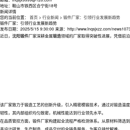
地址：鞍山市铁西区合宁街18号
新闻详情
您的当前位置：
首页
>
行业新闻
>
锻件厂家：引领行业发展新趋势​
锻件厂家：引领行业发展新趋势​
发布日期：
2025/5/15 9:30:00
来源：
http://www.lnqsjxzz.com/news107
近日，
沈阳锻件
厂家深耕金属
锻造
领域的厂家取得突破性进展，凭借前沿
​ 该厂家致力于锻造工艺的创新升级，引入精密模锻技术，通过对锻造温
韧性，其内部组织均匀致密，机械性能达到行业领先水平。​
在品质管控方面，锻件厂家构建起全流程严格检测体系。从原材料筛选到
盖设计研发、生产制造、成品交付的全链条服务，为客户排忧解难。