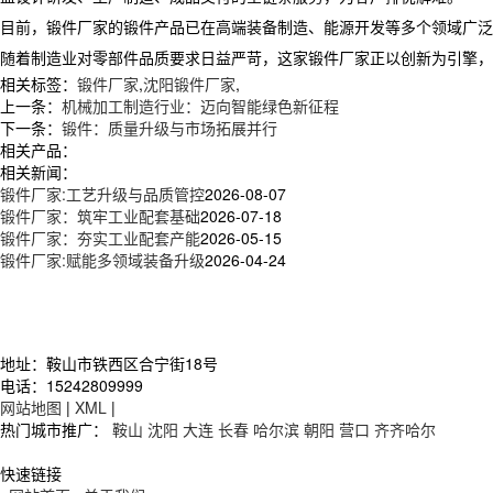
​ 目前，锻件厂家的锻件产品已在高端装备制造、能源开发等多个领域广
随着制造业对零部件品质要求日益严苛，这家锻件厂家正以创新为引擎，
相关标签：
锻件厂家
,
沈阳锻件厂家
,
上一条：
机械加工制造行业：迈向智能绿色新征程​
下一条：
锻件：质量升级与市场拓展并行​
相关产品：
相关新闻：
锻件厂家:工艺升级与品质管控
2026-08-07
锻件厂家：筑牢工业配套基础
2026-07-18
锻件厂家：夯实工业配套产能
2026-05-15
锻件厂家:赋能多领域装备升级
2026-04-24
地址：鞍山市铁西区合宁街18号
电话：15242809999
网站地图
|
XML
|
热门城市推广：
鞍山
沈阳
大连
长春
哈尔滨
朝阳
营口
齐齐哈尔
快速链接